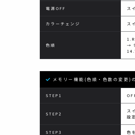
電源OFF
ス
カラーチェンジ
ス
1.
色順
→ 
14
メモリー機能(色順・色数の変更)
STEP1
O
ス
STEP2
設
STEP3
色