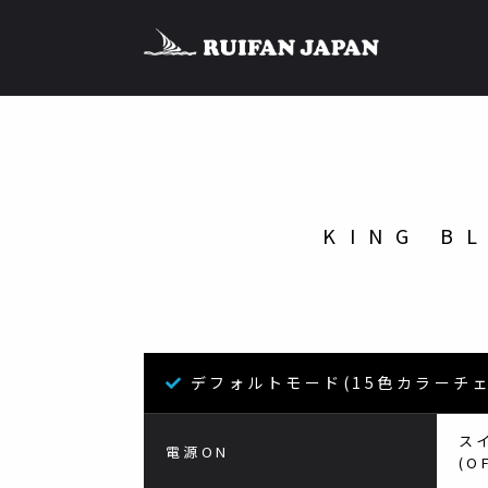
KING B
デフォルトモード(15色カラーチ
ス
電源ON
(